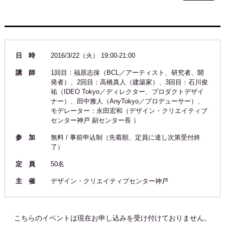
日 時
2016/3/22（火） 19:00-21:00
講 師
1回目：福原志保（BCL／アーティスト、研究者、開
発者）、2回目：高橋真人（建築家）、3回目：石川俊
祐（IDEO Tokyo／ディレクター、プロダクトデザイ
ナー）、田中雅人（AnyTokyo／プロデューサー）、
モデレーター：永田宏和（デザイン・クリエイティブ
センター神戸 副センター長 ）
参 加
無料 / 事前申込制（先着順、定員に達し次第受付終
了）
定 員
50名
主 催
デザイン・クリエイティブセンター神戸
こちらのイベントは現在お申し込みを受け付けておりません。