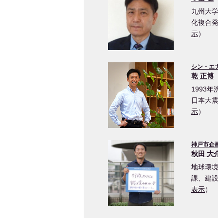
九州大学
化複合発
示
）
シン・エ
乾 正博
1993
日本大
示
）
神戸市企
秋田 大
地球環境
課、建
表示
）