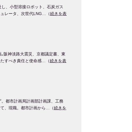
社し、小型溶接ロボット、石炭ガス
ュレータ、次世代LNG…（
続きを表
画｡阪神淡路大震災、京都議定書、東
果たすべき責任と使命感…（
続きを表
庁。都市計画局計画部計画課、工務
経て、現職。都市計画から…（
続きを