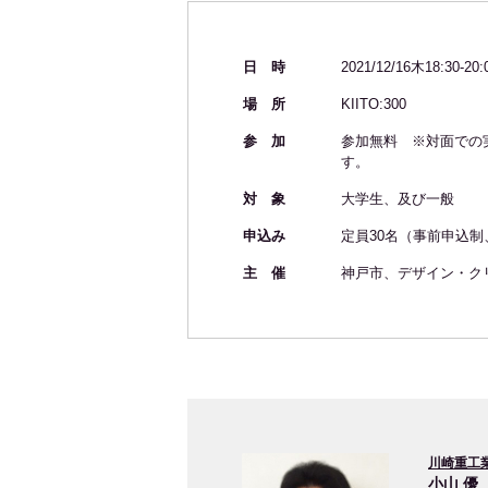
日 時
2021/12/16木18:30-20
場 所
KIITO:300
参 加
参加無料 ※対面での
す。
対 象
大学生、及び一般
申込み
定員30名（事前申込制
主 催
神戸市、デザイン・ク
川崎重工業
小山 優