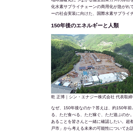
化水素サプライチェーンの商用化が急がれ
ーの社会実装に向けた、国際水素サプライ
150年後のエネルギーと人類
乾 正博｜シン・エナジー株式会社 代表取締
なぜ、150年後なのか？答えは、約150
る、ただ食べる、ただ稼ぐ、ただ遊ぶのか。過
あることを皆さんと一緒に確認したい。超
戸市」から考える未来の可能性についてお