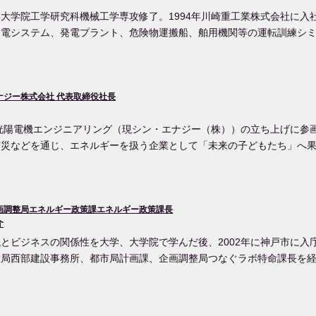
大学院工学研究科機械工学専攻修了。1994年川崎重工業株式会社に入
電システム、発電プラント、危険物運搬船、舶用機関等の運転訓練シミ
ナジー株式会社 代表取締役社長
年洸陽電機エンジニアリング（現シン・エナジー（株））の立ち上げに参
震災などを通じ、エネルギーを扱う企業として「未来の子どもたち」へ
画調整局エネルギー政策課エネルギー政策課長
介
とビジネスの関係性を大学、大学院で学んだ後、2002年に神戸市に入
設局西部建設事務所、都市局計画課、企画調整局つなぐラボ特命課長を