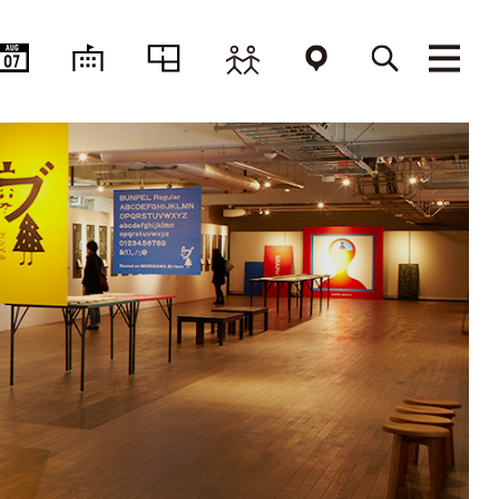
AUG
07