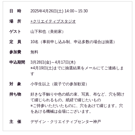
日 時
2025年4月26日(土) 14:00～15:30
場 所
+クリエイティブスタジオ
ゲスト
山下和也（美術家）
定 員
10名（事前申し込み制、申込多数の場合は抽選）
参加費
無料
申込期間
3月28日(金)～4月17日(木)
※4月19日(土)までに抽選結果をメールにてご連絡しま
す
対 象
小学生以上（親子での参加歓迎）
持ち物
好きな手触りや色の紙の束、写真、布など、穴を開け
て綴じられるもの。紙縒で綴じたいもの
※ご持参いただいたものに、穴をあけて綴じます。穴
をあける機械は会場にございます。
主 催
デザイン・クリエイティブセンター神戸