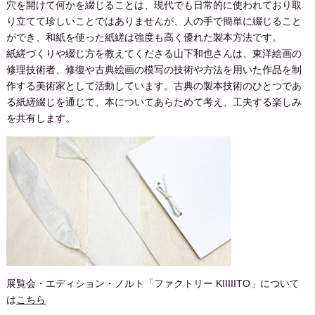
穴を開けて何かを綴じることは、現代でも日常的に使われており取
り立てて珍しいことではありませんが、人の手で簡単に綴じること
ができ、和紙を使った紙縒は強度も高く優れた製本方法です。
紙縒づくりや綴じ方を教えてくださる山下和也さんは、東洋絵画の
修理技術者、修復や古典絵画の模写の技術や方法を用いた作品を制
作する美術家として活動しています。古典の製本技術のひとつであ
る紙縒綴じを通じて、本についてあらためて考え、工夫する楽しみ
を共有します。
展覧会・エディション・ノルト「ファクトリー KIIIIITO」について
は
こちら