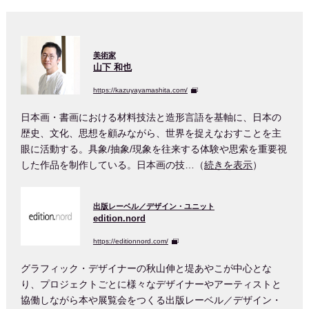
美術家
山下 和也
https://kazuyayamashita.com/
日本画・書画における材料技法と造形言語を基軸に、日本の
歴史、文化、思想を顧みながら、世界を捉えなおすことを主
眼に活動する。具象/抽象/現象を往来する体験や思索を重要視
した作品を制作している。日本画の技…（
続きを表示
）
出版レーベル／デザイン・ユニット
edition.nord
https://editionnord.com/
グラフィック・デザイナーの秋山伸と堤あやこが中心とな
り、プロジェクトごとに様々なデザイナーやアーティストと
協働しながら本や展覧会をつくる出版レーベル／デザイン・