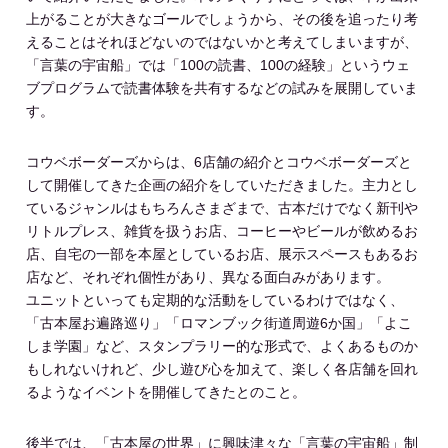
上がることが大きなゴールでしょうから、その後を追ったり考
えることはそれほどないのではないかと考えてしまいますが、
「言葉の宇宙船」では「100の読書、100の経験」というウェ
ブプログラムで読書体験を共有するなどの試みを展開していま
す。
コウベボーダーズからは、6店舗の紹介とコウベボーダーズと
して開催してきた企画の紹介をしていただきました。主力とし
ているジャンルはもちろんさまざまで、古本だけでなく新刊や
リトルプレス、雑貨を扱うお店、コーヒーやビールが飲めるお
店、自宅の一部を本屋としているお店、展示スペースもあるお
店など、それぞれ個性があり、異なる面白みがあります。
ユニットといっても定期的な活動をしているわけではなく、
「古本屋お遍路巡り」「ロマンブック街道周遊6か国」「よこ
しま学園」など、スタンプラリー的な形式で、よくあるものか
もしれないけれど、少し遊び心を加えて、楽しく各店舗を回れ
るようなイベントを開催してきたとのこと。
後半では、「古本屋の世界」に興味津々な「言葉の宇宙船」制