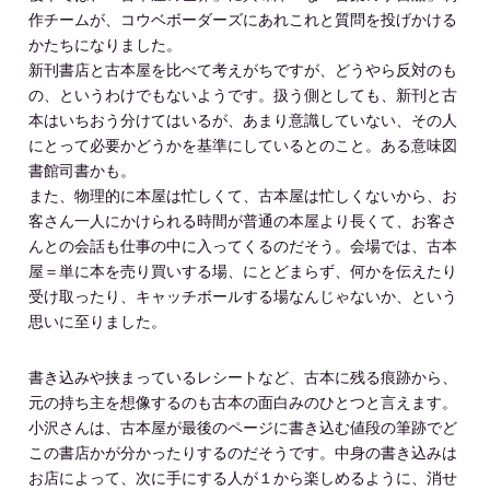
作チームが、コウベボーダーズにあれこれと質問を投げかける
かたちになりました。
新刊書店と古本屋を比べて考えがちですが、どうやら反対のも
の、というわけでもないようです。扱う側としても、新刊と古
本はいちおう分けてはいるが、あまり意識していない、その人
にとって必要かどうかを基準にしているとのこと。ある意味図
書館司書かも。
また、物理的に本屋は忙しくて、古本屋は忙しくないから、お
客さん一人にかけられる時間が普通の本屋より長くて、お客さ
んとの会話も仕事の中に入ってくるのだそう。会場では、古本
屋＝単に本を売り買いする場、にとどまらず、何かを伝えたり
受け取ったり、キャッチボールする場なんじゃないか、という
思いに至りました。
書き込みや挟まっているレシートなど、古本に残る痕跡から、
元の持ち主を想像するのも古本の面白みのひとつと言えます。
小沢さんは、古本屋が最後のページに書き込む値段の筆跡でど
この書店かが分かったりするのだそうです。中身の書き込みは
お店によって、次に手にする人が１から楽しめるように、消せ