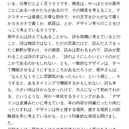
いる」仕事だとよく言うそうです。構造は、やっぱりその案件
ごとにあるべきかたちがあるので、その構造を考えること。テ
クスチャーは最後に大事な部分で、その文字をひらがなで書く
かカタカナで書くか、紙質は、とか、デザイン寄りのことをけ
っこう考えているそうです。
尾中さんは詩人でもあることから、詩を契機に考えているとの
こと。詩は物語ではなく、ただの言葉だけど、読んだ人でまっ
たく解釈が変わり、その都度、読みは変わるもので、読みが変
わることは詩のすばらしさ。「詩のようにしたいというのがど
こかであるのかもしれない」とも。一般的なデザインは、すべ
て機能させるようにするところがあるだろうが、尾中さんは、
「なんとなくそこに雰囲気があったらいい、という感じ」。そ
うすると、あるタイミングで機能するかもしれない。詩も本
も、小さい頃は分からなかったけど、大人になって初めてわか
る、というような、何か一体化するタイミングがある。「デザ
インは皮膚みたいに考えている。本の内容が内臓だったり肉だ
ったりすれば、デザインは外と接する場所。接する場所との距
離感を常に考えているかも」という印象的な表現も聞けまし
た。