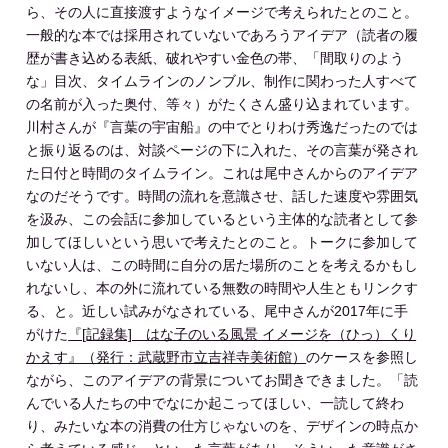
ら、その人に直接渡すようなイメージで考えられたとのこと。
一般的な本では採用されていないであろうアイデア（読者の履
歴が書き込める表紙、破れやすい金色の帯、「間取りのよう
な」目次、タイムラインのノンブル、制作に関わった人すべて
の名前が入った奥付、等々）がたくさん盛り込まれています。
川村さんが『言葉の宇宙船』の中でとりわけ秀逸だったのでは
と振り返るのは、対談ページの下に入れた、その言葉が発され
た日付と時間のタイムライン。これは尾中さんからのアイデア
なのだそうです。時間の流れを意識させ、話した速度や雰囲気
を汲み、この会話に参加しているという主体的な読者として参
加してほしいという思いで考えたとのこと。トークに参加して
いない人は、この時間に自分の居た場所のことを考えるかもし
れないし、本の外に流れている無数の時間や人生ともリンクす
る、と。近しい試みがなされている、尾中さんが2017年に手
がけた
『[記録集] はな子のいる風景 イメージを（ひっ）くり
かえす』（発行：武蔵野市立吉祥寺美術館）
のケースを参照し
ながら、このアイデアの背景についてお聞きできました。「読
んでいる人たちの中でなにか起こってほしい、一読して終わ
り、みたいな本の消費の仕方じゃないのを、デザインの時点か