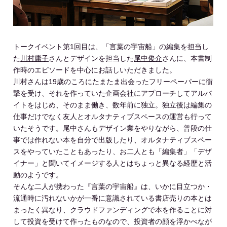
トークイベント第1回目は、「言葉の宇宙船」の編集を担当し
た
川村庸子
さんとデザインを担当した
尾中俊介
さんに、本書制
作時のエピソードを中心にお話しいただきました。
川村さんは19歳のころにたまたま出会ったフリーペーパーに衝
撃を受け、それを作っていた企画会社にアプローチしてアルバ
イトをはじめ、そのまま働き、数年前に独立。独立後は編集の
仕事だけでなく友人とオルタナティブスペースの運営も行って
いたそうです。尾中さんもデザイン業をやりながら、普段の仕
事では作れない本を自分で出版したり、オルタナティブスペー
スをやっていたこともあったり、お二人とも「編集者」「デザ
イナー」と聞いてイメージする人とはちょっと異なる経歴と活
動のようです。
そんな二人が携わった『言葉の宇宙船』は、いかに目立つか・
流通時に汚れないかが一番に意識されている書店売りの本とは
まったく異なり、クラウドファンディングで本を作ることに対
して投資を受けて作ったものなので、投資者の顔を浮かべなが