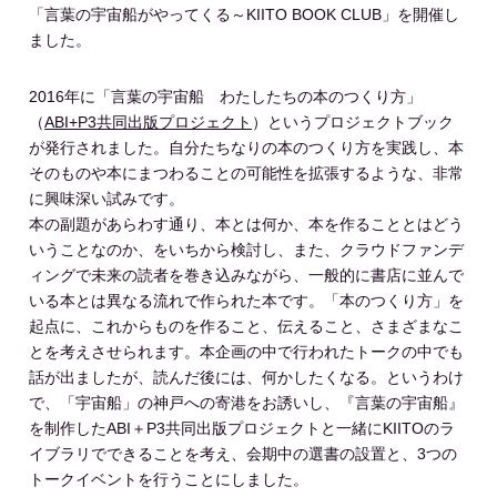
「言葉の宇宙船がやってくる～KIITO BOOK CLUB」を開催し
ました。
2016年に「言葉の宇宙船 わたしたちの本のつくり方」
（
ABI+P3共同出版プロジェクト
）というプロジェクトブック
が発行されました。自分たちなりの本のつくり方を実践し、本
そのものや本にまつわることの可能性を拡張するような、非常
に興味深い試みです。
本の副題があらわす通り、本とは何か、本を作ることとはどう
いうことなのか、をいちから検討し、また、クラウドファンデ
ィングで未来の読者を巻き込みながら、一般的に書店に並んで
いる本とは異なる流れで作られた本です。「本のつくり方」を
起点に、これからものを作ること、伝えること、さまざまなこ
とを考えさせられます。本企画の中で行われたトークの中でも
話が出ましたが、読んだ後には、何かしたくなる。というわけ
で、「宇宙船」の神戸への寄港をお誘いし、『言葉の宇宙船』
を制作したABI＋P3共同出版プロジェクトと一緒にKIITOのラ
イブラリでできることを考え、会期中の選書の設置と、3つの
トークイベントを行うことにしました。