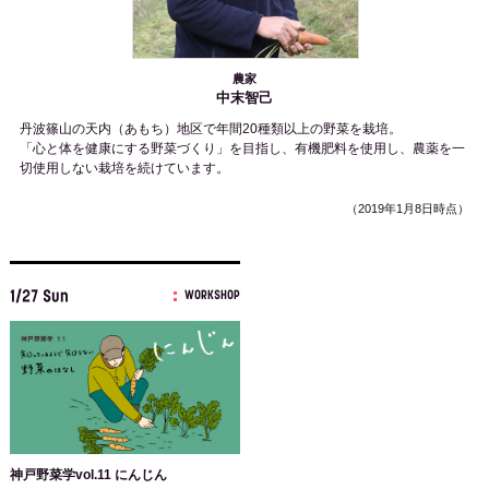
農家
中末智己
丹波篠山の天内（あもち）地区で年間
20
種類以上の野菜を栽培。
「心と体を健康にする野菜づくり」を目指し、有機肥料を使用し、農薬を一
切使用しない栽培を続けています。
（2019年1月8日時点）
1/27 Sun
WORKSHOP
神戸野菜学vol.11 にんじん