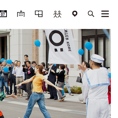
AUG
07