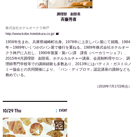
調理部 副部長
斉藤秀喜
株式会社ホテルオークラ神戸
http://www.kobe.hotelokura.co.jp/
1958年生まれ、兵庫県城崎町出身。1978年に上京しパン屋にて就職。1984
年～1989年いくつかのパン屋で修行を重ねる。1989年株式会社ホテルオー
クラ神戸に入社し、1990年製菓・製パン課 課長（ベーカリーシェフ）、
2015年4月調理部 副部長。ホテルカルチャー講座、会員制料理サロン、調
理師専門学校等での講師経験も多数あり、2013年にはパティス・ガストロノ
ミー協会との共同開催により、「パン・ディプロマ」認定講座の講師なども
務めている。
（2018年7月17日時点）
10/29 Thu
EVENT