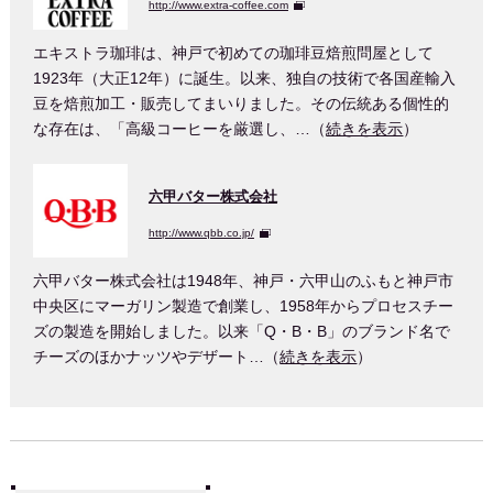
http://www.extra-coffee.com
エキストラ珈琲は、神戸で初めての珈琲豆焙煎問屋として
1923年（大正12年）に誕生。以来、独自の技術で各国産輸入
豆を焙煎加工・販売してまいりました。その伝統ある個性的
な存在は、「高級コーヒーを厳選し、…（
続きを表示
）
六甲バター株式会社
http://www.qbb.co.jp/
六甲バター株式会社は1948年、神戸・六甲山のふもと神戸市
中央区にマーガリン製造で創業し、1958年からプロセスチー
ズの製造を開始しました。以来「Q・B・B」のブランド名で
チーズのほかナッツやデザート…（
続きを表示
）