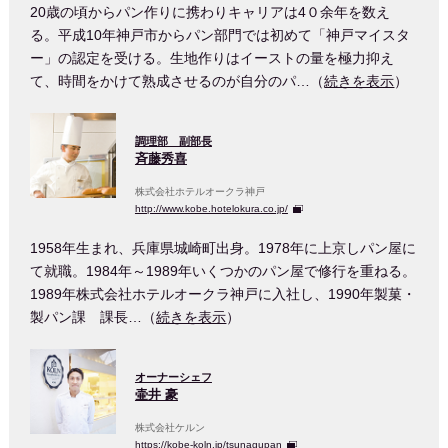
20歳の頃からパン作りに携わりキャリアは4０余年を数え
る。平成10年神戸市からパン部門では初めて「神戸マイスタ
ー」の認定を受ける。生地作りはイーストの量を極力抑え
て、時間をかけて熟成させるのが自分のパ…（
続きを表示
）
調理部 副部長
斉藤秀喜
株式会社ホテルオークラ神戸
http://www.kobe.hotelokura.co.jp/
1958年生まれ、兵庫県城崎町出身。1978年に上京しパン屋に
て就職。1984年～1989年いくつかのパン屋で修行を重ねる。
1989年株式会社ホテルオークラ神戸に入社し、1990年製菓・
製パン課 課長…（
続きを表示
）
オーナーシェフ
壷井 豪
株式会社ケルン
https://kobe-koln.jp/tsunagupan