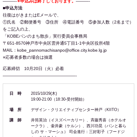
———-
※申込みは終了しております。
———-
■申込方法
往復はがきまたはEメールで、
①氏名 ②郵便番号 ③住所 ④電話番号 ⑤参加人数（2名まで）
をご記入の上、
「KOBEパンのまち散歩」実行委員会事務局
〒651-8570神戸市中央区雲井通5丁目1-1中央区役所4階
MAIL：kobe_pannomachisanpo@office.city.kobe.lg.jp
※応募者多数の場合は抽選
応募締切 10月20日（火）必着
—————————————————-
日 時
2015/10/29(木)
19:00-21:00（18:30-受付開始）
場 所
デザイン・クリエイティブセンター神戸（KIITO）
講 師
井筒英治（イスズベーカリー）、斉藤秀喜（ホテルオ
ークラ）、壷井豪（ケルン）、西川功晃（パンと暮ら
しの サ・マーシュ） 司会進行：三好彩子（フードジ