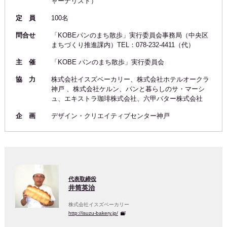
ャーナリスト）
定 員
100名
問合せ
「KOBEパンのまち散歩」実行委員会事務局（中央区
まちづくり推進課内）TEL：078-232-4411（代）
主 催
「KOBE パンのまち散歩」実行委員会
協 力
株式会社イスズベーカリー、株式会社ホテルオークラ
神戸 、株式会社ケルン、パンと暮らしのサ・マーシ
ュ、エキストラ珈琲株式会社、六甲バター株式会社
企 画
デザイン・クリエイティブセンター神戸
代表取締役
井筒英治
株式会社イスズベーカリー
http://isuzu-bakery.jp/