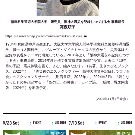
情報科学芸術大学院大学 研究員、阪神大震災を記録しつづける会 事務局長
高森順子
https://researchmap.jp/community-inf/Saikan-Studies
1984年兵庫県神戸市生まれ。大阪大学大学院人間科学研究科単位修得満期退
学。博士（人間科学）。グループ・ダイナミックスの視点から、災害体験の
記録や表現をテーマに研究している。2010年より「阪神大震災を記録しつづ
ける会」事務局長。2014年度井植文化賞報道出版部門受賞。近著に『10年
目の手記—震災体験を書く、よむ、編みなおす』（共著、生きのびるブック
ス、2022年）、『震災後のエスノグラフィ—「阪神大震災を記録しつづける
会」のアクションリサーチ』（明石書店、2023年）。2024年3月に『残らな
かったものを想起するー「あの日」の災害アーカイブ論』（編著、堀之内出
版、2024年）を出版予定。
（2024年11月4日時点）
9/28 Sat
7/13 Sat
EVENT
LECTURE
EVENT
LECTURE