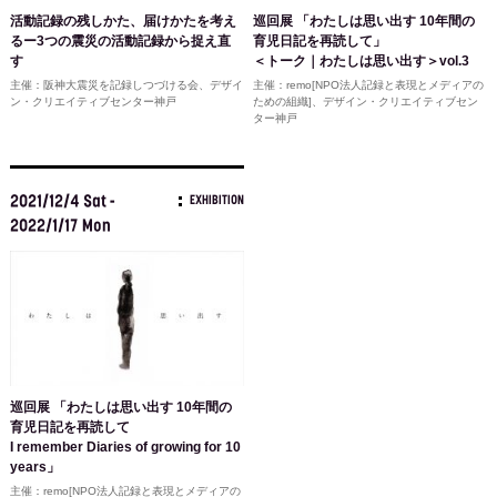
活動記録の残しかた、届けかたを考え
巡回展 「わたしは思い出す 10年間の
るー3つの震災の活動記録から捉え直
育児日記を再読して」
す
＜トーク｜わたしは思い出す＞vol.3
主催：阪神大震災を記録しつづける会、デザイ
主催：remo[NPO法人記録と表現とメディアの
ン・クリエイティブセンター神戸
ための組織]、デザイン・クリエイティブセン
ター神戸
2021/12/4 Sat -
EXHIBITION
2022/1/17 Mon
巡回展 「わたしは思い出す 10年間の
育児日記を再読して
I remember Diaries of growing for 10
years」
主催：remo[NPO法人記録と表現とメディアの