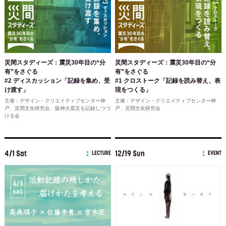
災間スタディーズ：震災30年目の“分
災間スタディーズ：震災30年目の“分
有”をさぐる
有”をさぐる
#2 ディスカッション「記録を集め、受
#1 クロストーク「記録を読み替え、表
け渡す」
現をつくる」
主催：デザイン・クリエイティブセンター神
主催：デザイン・クリエイティブセンター神
戸、災間文化研究会、阪神大震災を記録しつづ
戸、災間文化研究会
ける会
4/1 Sat
12/19 Sun
LECTURE
EVENT