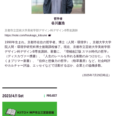
哲学者
谷川嘉浩
京都市立芸術大学美術学部デザイン科デザインB専攻講師
https://note.com/houkago_kitsune
1990
年生まれ。京都市在住の哲学者。博士（人間・環境学）。京都大学大学
院人間・環境学研究科博士後期課程修了。現在、京都市立芸術大学美術学部
デザイン科デザイン
B
専攻講師。著書に、『増補改訂版 スマホ時代の哲学』
（ディスカヴァー携書）、『人生のレールを外れる衝動のみつけかた』（ち
くまプリマー新書）、『信仰と想像力の哲学』（勁草書房）など。社会時評
やカルチャー評論、エッセイなどで活動するほか、企業との協働多数。
（2025年7月29日時点）
2023/4/1 Sat
PROJECT