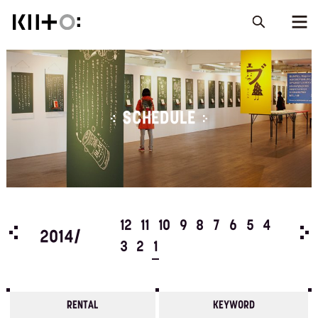
SCHEDULE
5
4
12
11
10
9
8
7
6
5
4
201
2014/
3
2
1
RENTAL
KEYWORD