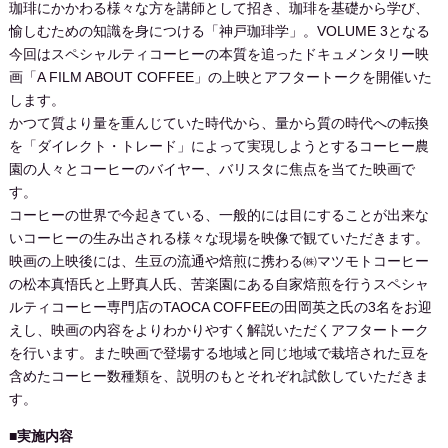
珈琲にかかわる様々な方を講師として招き、珈琲を基礎から学び、
愉しむための知識を身につける「神戸珈琲学」。VOLUME 3となる
今回はスペシャルティコーヒーの本質を追ったドキュメンタリー映
画「A FILM ABOUT COFFEE」の上映とアフタートークを開催いた
します。
かつて質より量を重んじていた時代から、量から質の時代への転換
を「ダイレクト・トレード」によって実現しようとするコーヒー農
園の人々とコーヒーのバイヤー、バリスタに焦点を当てた映画で
す。
コーヒーの世界で今起きている、一般的には目にすることが出来な
いコーヒーの生み出される様々な現場を映像で観ていただきます。
映画の上映後には、生豆の流通や焙煎に携わる㈱マツモトコーヒー
の松本真悟氏と上野真人氏、苦楽園にある自家焙煎を行うスペシャ
ルティコーヒー専門店のTAOCA COFFEEの田岡英之氏の3名をお迎
えし、映画の内容をよりわかりやすく解説いただくアフタートーク
を行います。また映画で登場する地域と同じ地域で栽培された豆を
含めたコーヒー数種類を、説明のもとそれぞれ試飲していただきま
す。
■実施内容