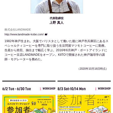
代表取締役
上野 真人
株式会社LANDMADE
http://www.landmade-kobe.com/
1982年神戸生まれ。大阪でバリスタとして働いた後に神戸市兵庫区にあるス
ペシャルティコーヒーを専門に取り扱う生豆問屋マツモトコーヒーに勤務。
生産から焙煎、抽出まで幅広く学ぶ。2016年6月神戸・ポートアイランドに
コーヒー豆店LANDMADEをオープン。KIITOで開催された神戸珈琲学の講
師・モデレーターを務めた。
（2020年10月16日時点）
6/2 Tue - 6/30 Tue
8/3 Sat-10/14 Mon
WORKSHOP
WORKSHOP