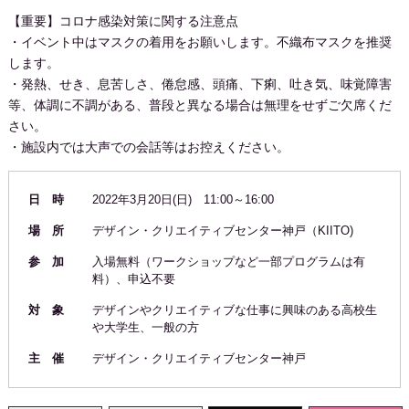
【重要】コロナ感染対策に関する注意点
・イベント中はマスクの着用をお願いします。不織布マスクを推奨
します。
・発熱、せき、息苦しさ、倦怠感、頭痛、下痢、吐き気、味覚障害
等、体調に不調がある、普段と異なる場合は無理をせずご欠席くだ
さい。
・施設内では大声での会話等はお控えください。
日 時
2022年3月20日(日) 11:00～16:00
場 所
デザイン・クリエイティブセンター神戸（KIITO)
参 加
入場無料（ワークショップなど一部プログラムは有
料）、申込不要
対 象
デザインやクリエイティブな仕事に興味のある高校生
や大学生、一般の方
主 催
デザイン・クリエイティブセンター神戸