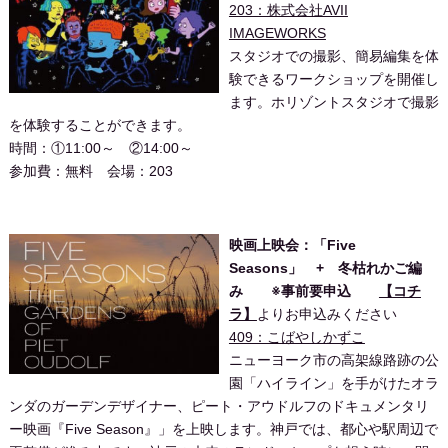
203：株式会社AVII
IMAGEWORKS
スタジオでの撮影、簡易編集を体
験できるワークショップを開催し
ます。ホリゾントスタジオで撮影
を体験することができます。
時間：①11:00～ ②14:00～
参加費：無料 会場：203
映画上映会：「Five
Seasons」 + 冬枯れかご編
み ※事前要申込
【
コチ
ラ
】
よりお申込みください
409：こばやしかずこ
ニューヨーク市の高架線路跡の公
園「ハイライン」を手がけたオラ
ンダのガーデンデザイナー、ピート・アウドルフのドキュメンタリ
ー映画『Five Season』」を上映します。神戸では、都心や駅周辺で