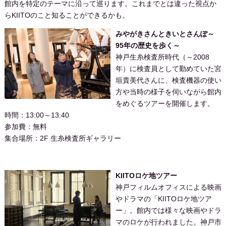
館内を特定のテーマに沿って巡ります。これまでとは違った視点か
らKIITOのこと知ることができるかも。
みやがきさんときいとさんぽ～
95年の歴史を歩く～
神戸生糸検査所時代（～2008
年）に検査員として勤めていた宮
垣貴美代さんに、検査機器の使い
方や当時の様子を伺いながら館内
をめぐるツアーを開催します。
時間：13:00～13:40
参加費：無料
集合場所：2F 生糸検査所ギャラリー
KIITOロケ地ツアー
神戸フィルムオフィスによる映画
やドラマの「KIITOロケ地ツア
ー」。館内では様々な映画やドラ
マのロケが行われました。神戸市