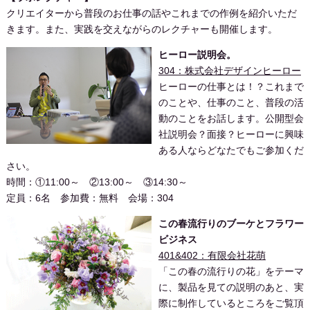
クリエイターから普段のお仕事の話やこれまでの作例を紹介いただ
きます。また、実践を交えながらのレクチャーも開催します。
ヒーロー説明会。
304：株式会社デザインヒーロー
ヒーローの仕事とは！？これまで
のことや、仕事のこと、普段の活
動のことをお話します。公開型会
社説明会？面接？ヒーローに興味
ある人ならどなたでもご参加くだ
さい。
時間：①11:00～ ②13:00～ ③14:30～
定員：6名 参加費：無料 会場：304
この春流行りのブーケとフラワー
ビジネス
401&402：有限会社花萌
「この春の流行りの花」をテーマ
に、製品を見ての説明のあと、実
際に制作しているところをご覧頂