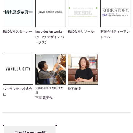
株式会社スタッカー
kuyo design works.
株式会社リソール
有限会社ティーアン
(クヨウ デザイン ワ
ドエム
ークス)
元神戸生糸検査所 検査
バニラシティ株式会
松下麻理
員
社
宮垣 貴美代
スケジュール一覧