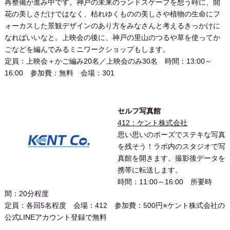
再整備が進み中です。神戸の未来のランドスケープを想う時に、開
花の美しさだけではなく、枯れゆくものの美しさや植物の生命にフ
ォーカスした景観デザインのあり方をみなさんと考えるきっかけに
なればいいなと。上映会の後に、神戸の里山のつるや草を使ってか
ごなどを編んでみるミニワークショップもします。
定員：上映会＋かご編み20名／上映会のみ30名 時間：13:00～
16:00 参加費：無料 会場：301
セルフ写真館
412：ケント株式会社
思い思いのポーズでステキな写真
を残そう！ラボ内のスタジオで写
真館を開きます。撮影後データを
携帯に転送します。
時間：11:00～16:00 所要時
間：20分程度
定員：各回5名程度 会場：412 参加費：500円※ケント株式会社の
公式LINEアカウント登録で無料