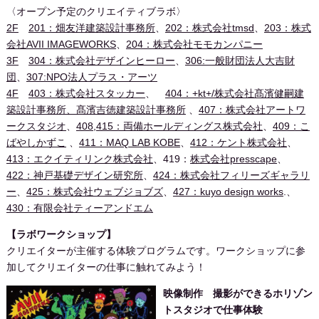
〈オープン予定のクリエイティブラボ〉
2F
201：畑友洋建築設計事務所
、
202：株式会社tmsd
、
203：株式
会社AVII IMAGEWORKS
、
204：株式会社モモカンパニー
3F
304：株式会社デザインヒーロー
、
306:一般財団法人大吉財
団
、
307:NPO法人プラス・アーツ
4F
403：株式会社スタッカー
、
404：+kt+/株式会社髙濱健嗣建
築設計事務所、髙濱吉徳建築設計事務所
、
407：株式会社アートワ
ークスタジオ
、
408,415：両備ホールディングス株式会社
、
409：こ
ばやしかずこ
、
411：MAQ LAB KOBE
、
412：ケント株式会社
、
413：エクイティリンク株式会社
、419：
株式会社presscape
、
422：神戸基礎デザイン研究所
、
424：株式会社フィリーズギャラリ
ー
、
425：株式会社ウェブジョブズ
、
427：kuyo design works
.、
430：有限会社ティーアンドエム
【ラボワークショップ】
クリエイターが主催する体験プログラムです。ワークショップに参
加してクリエイターの仕事に触れてみよう！
映像制作 撮影ができるホリゾン
トスタジオで仕事体験