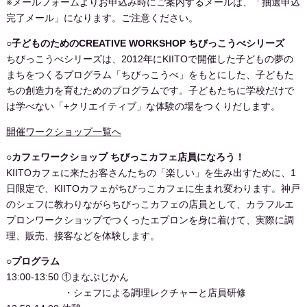
※メールフォームよりお申込み時にご案内するメールは、「抽選申込
完了メール」になります。ご注意ください。
○子どものためのCREATIVE WORKSHOP ちびっこうべシリーズ
ちびっこうべシリーズは、2012年にKIITOで開催した子どもの夢の
まちをつくるプログラム「ちびっこうべ」をもとにした、子どもた
ちの創造力を育むためのプログラムです。子どもたちに学校だけで
は学べない「+クリエイティブ」な体験の場をつくりだします。
開催ワークショップ一覧へ
○カフェワークショップ ちびっこカフェ店員になろう！
KIITOカフェに来たお客さんたちの「楽しい」を生み出すために、1
日限定で、KIITOカフェがちびっこカフェに生まれ変わります。神戸
のシェフに教わりながらちびっこカフェの店員として、カラフルエ
プロンワークショップでつくったエプロンを身に着けて、実際に調
理、販売、接客などを体験します。
○プログラム
13:00-13:50 ①まなぶじかん
・シェフによる調理レクチャーと店員研修