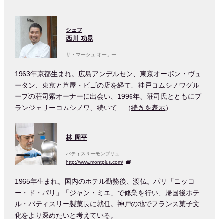
シェフ
西川 功晃
サ・マーシュ オーナー
1963年京都生まれ。広島アンデルセン、東京オーボン・ヴュ
ータン、東京と芦屋・ビゴの店を経て、神戸コムシノワグル
ープの荘司索オーナーに出会い、1996年、荘司氏とともにブ
ランジェリーコムシノワ、続いて…（
続きを表示
）
林 周平
パティスリーモンプリュ
http://www.montplus.com/
1965年生まれ。国内のホテル勤務後、渡仏。パリ「ニッコ
ー・ド・パリ」「ジャン・ミエ」で修業を行い、帰国後ホテ
ル・パティスリー製菓長に就任。神戸の地でフランス菓子文
化をより深めたいと考えている。