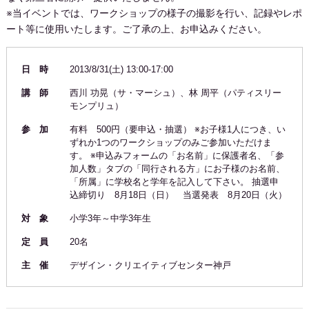
※当イベントでは、ワークショップの様子の撮影を行い、記録やレポ
ート等に使用いたします。ご了承の上、お申込みください。
日 時
2013/8/31(土) 13:00-17:00
講 師
西川 功晃（サ・マーシュ）、林 周平（パティスリー
モンプリュ）
参 加
有料 500円（要申込・抽選） ※お子様1人につき、い
ずれか1つのワークショップのみご参加いただけま
す。 ※申込みフォームの「お名前」に保護者名、「参
加人数」タブの「同行される方」にお子様のお名前、
「所属」に学校名と学年を記入して下さい。 抽選申
込締切り 8月18日（日） 当選発表 8月20日（火）
対 象
小学3年～中学3年生
定 員
20名
主 催
デザイン・クリエイティブセンター神戸