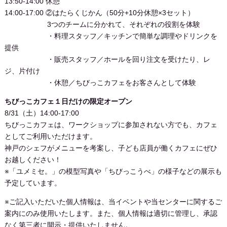
13:50-14:00 休憩
14:00-17:00 ②はたらくじかん（50分+10分休憩×3セット）
3つのチームに分かれて、それぞれの役割を体験
・料理スタッフ／キッチンで簡単な調理やドリンクを
提供
・販売スタッフ／ホールを回り注文を受けたり、レ
ジ、片付け
・休憩／ちびっこカフェをお客さんとして体験
ちびっこカフェ１日だけの限定オープン
8/31（土）14:00-17:00
ちびっこカフェは、ワークショップに参加されない方でも、カフェ
としてご利用いただけます。
神戸のシェフがメニューを考案し、子ども店員が働くカフェにぜひ
お越しください！
※「ユメミセ。」の模型写真や「ちびっこうべ」の様子などの展示も
予定しています。
※ご記入いただいた個人情報は、当イベントや当センターに関するご
案内にのみ使用いたします。また、個人情報は適切に管理し、承認
なく第三者に開示・提供いたしません。