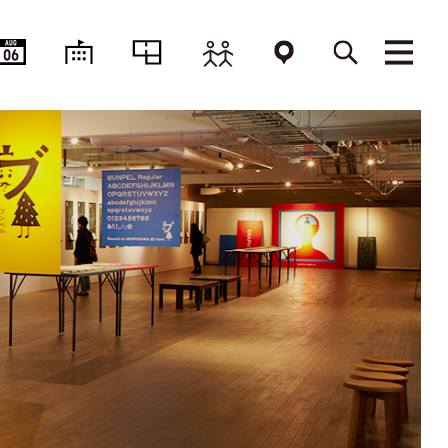
AUG
06