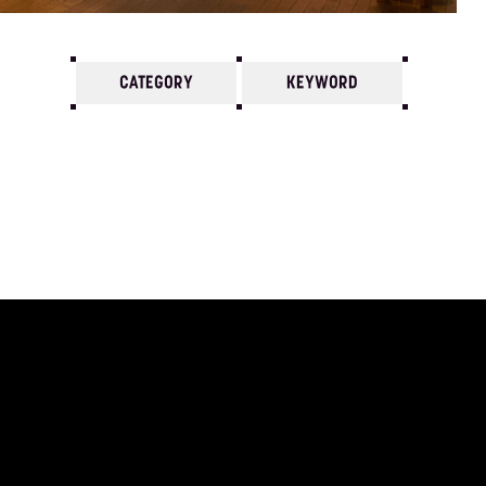
CATEGORY
KEYWORD
7
6
5
4
3
2
1
1979/
12
11
10