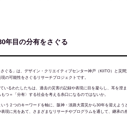
30年目の分有をさぐる
”をさぐる」は、デザイン・クリエイティブセンター神戸（KIITO）と災
表現の可能性をさぐるリサーチプロジェクトです。
きているわたしたちは、過去の災害の記録や表現に目を凝らし、耳を澄
ちもつ＝「分有〉する社会を考える糸口になるのではないか。
いう２つのキーワードを軸に、阪神・淡路大震災から30年を迎えようと
や表現に光をあて、さまざまなリサーチやプログラムを通して、継承の