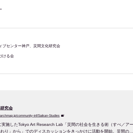
）
ー
ィブセンター神戸、災間文化研究会
づける会
化研究会
searchmap.jp/community-inf/Saikan-Studies
年に実施したTokyo Art Research Lab「災間の社会を生きる術（す
かわり」から」でのディスカッションをきっかけに活動を開始。災間の