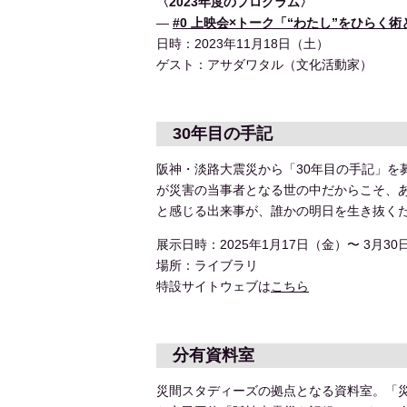
〈2023年度のプログラム〉
―
#0 上映会×トーク「“わたし”をひらく
日時：2023
年
11
月
18
日（土）
ゲスト：アサダワタル（文化活動家）
30年目の手記
阪神・淡路大震災から「30年目の手記」を
が災害の当事者となる世の中だからこそ、
と感じる出来事が、誰かの明日を生き抜く
展示日時：2025年1月17日（金）〜 3月3
場所：ライブラリ
特設サイトウェブは
こちら
分有資料室
災間スタディーズの拠点となる資料室。「