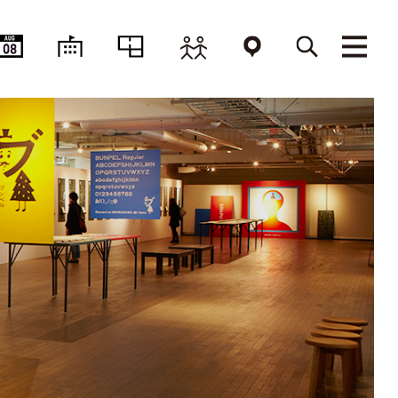
AUG
08