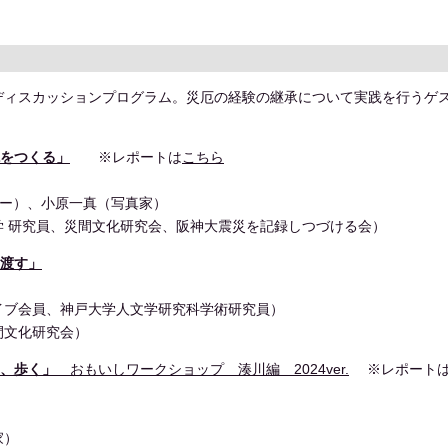
ディスカッションプログラム。災厄の経験の継承について実践を行うゲ
現をつくる」
※レポートは
こちら
ンバー）、小原一真（写真家）
 研究員、災間文化研究会、阪神大震災を記録しつづける会）
け渡す」
イブ会員、神戸大学人文学研究科学術研究員）
間文化研究会）
り、歩く」
おもいしワークショップ 湊川編 2024ver.
※レポート
家）