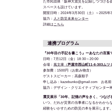
た市民団体「阪神大震災を記録しつづける会
スペースも設けています。
開室日時：2024年3月30日（土）～2025年
協力：
人と防災未来センター
詳細は
こちら
連携プログラム
『30年目の手記を書こう』ーあなたの言葉
日時：7月12日（金）18:30～20:00
会場：
風文庫（
芦屋市西山町11-6-303ム
参加費：1500円（お飲み物含）
ゲストスピーカー：高森順子
申し込み：kazebunko@gmail.com
協力：デザイン・クリエイティブセンター
震災展示「30年、記憶の声をきく、つなげ
いつ、だれが災害の当事者になるかわから
経験をいかすための防災の本を展示します