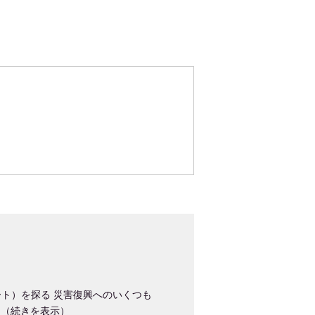
べ／アート）を探る 災害復興へのいくつも
…（
続きを表示
）