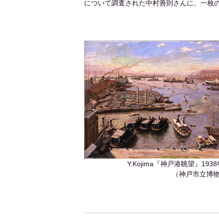
について調査された中村善則さんに、一枚
Y.Kojima『神戸港眺望』1
（神戸市立博