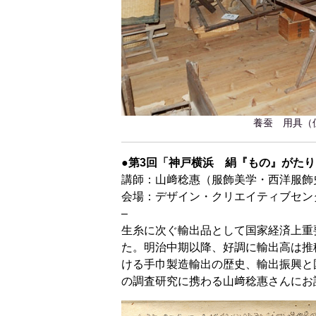
養蚕 用具（
●第3回「神戸横浜 絹『もの』がたり
講師：山﨑稔惠（服飾美学・西洋服飾
会場：デザイン・クリエイティブセンタ
–
生糸に次ぐ輸出品として国家経済上重
た。明治中期以降、好調に輸出高は推
ける手巾製造輸出の歴史、輸出振興と
の調査研究に携わる山﨑稔惠さんにお