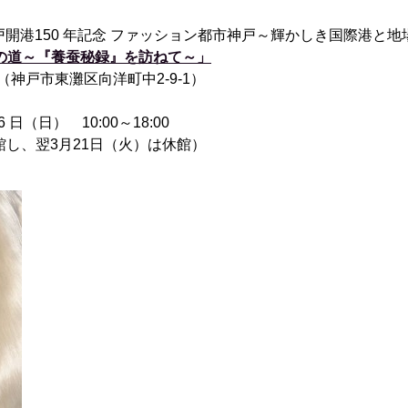
開港150 年記念 ファッション都市神戸～輝かしき国際港と
絹の道～『養蚕秘録』を訪ねて～」
（神戸市東灘区向洋町中2-9-1）
 日（日） 10:00～18:00
館し、翌3月21日（火）は休館）