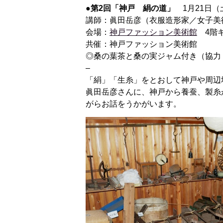
●第2回「神戸 絹の道」
1月21日（土）
講師：眞田岳彦（衣服造形家／女子美
会場：
神戸ファッション美術館
4階ギ
共催：神戸ファッション美術館
◎桑の葉茶と桑の実ジャム付き（協力
–
「絹」「生糸」をとおして神戸や周辺
眞田岳彦さんに、神戸から養蚕、製糸
がらお話をうかがいます。