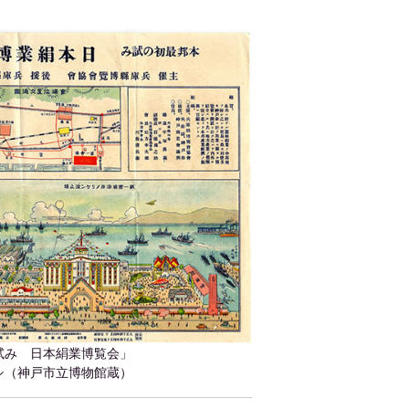
試み 日本絹業博覧会」
シ（神戸市立博物館蔵）