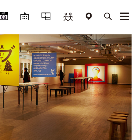
AUG
08