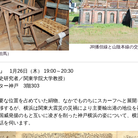
JR播但線と山陰本線の
但馬）
」
1月26日（木） 19:00～20:30
史研究者／関東学院大学教授）
ー神戸 3階303
要な位置を占めていた絹物、なかでものちにスカーフへと展開
移するが、横浜は関東大震災の災禍により主要輸出港の地位を
国威発揚のもと互いに凌ぎを削った神戸横浜の姿について、横
話を伺います。