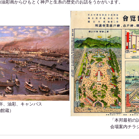
の油彩画からひもとく神戸と生糸の歴史のお話をうかがいます。
938年、油彩、キャンバス
物館蔵）
「本邦最初の
会場案内チラ