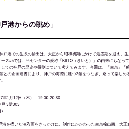
神戸港からの眺め」
戸港。神戸港での生糸の輸出は、大正から昭和初期にかけて最盛期を迎え、
ーズ#5では、当センターの愛称「KIITO（きいと）」の由来にもなっ
としての神戸の歴史や役割について考えてみます。今回は、「生糸」「
術館との企画連携により、神戸の海際に建つ2館をつなぎ、巡って楽しめ
す。
7年1月12日（木） 19:00-20:30
 3階303
員）
神戸港を描いた油彩画をきっかけに、制作にかかわった生糸輸出商、大正