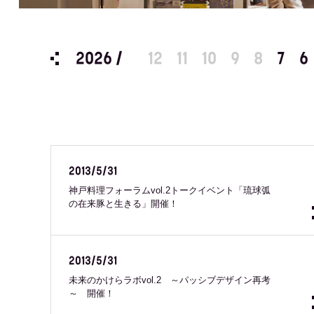
2026 /
12
11
10
9
8
7
6
2013/5/31
神戸料理フォーラムvol.2トークイベント「琉球弧
の在来豚と生きる」開催！
2013/5/31
未来のかけらラボvol.2 ～パッシブデザイン再考
～ 開催！