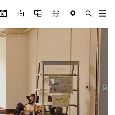
AUG
07