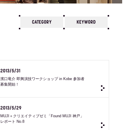
CATEGORY
KEYWORD
7
6
5
4
3
2
1
2024 /
12
11
10
2013/5/31
濱口竜介 即興演技ワークショップ in Kobe 参加者
募集開始！
2013/5/29
MUJI＋クリエイティブゼミ「Found MUJI 神戸」
レポート No.8