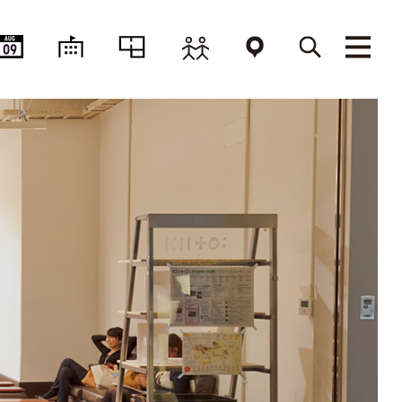
AUG
09