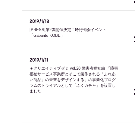
2019/1/18
[PRESS]第2弾開催決定！吟行句会イベント
「Gabarito KOBE」
2019/1/11
＋クリエイティブゼミ vol.28 障害者福祉編 「障害
福祉サービス事業所とそこで製作される「ふれあ
い商品」の未来をデザインする」の事業化プログ
ラムのトライアルとして「ふくガチャ」を設置し
ました