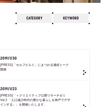
CATEGORY
KEYWORD
7
6
5
4
3
2
1
2024 /
12
11
10
2019/1/30
[PRESS]「セルフビルド」にまつわる連続トーク
開催
2019/1/23
[PRESS]「＋クリエイティブ公開リサーチゼミ
Vol.2 「人口減少時代の豊かな暮らしを神戸でデザ
インする」」を開催いたします。