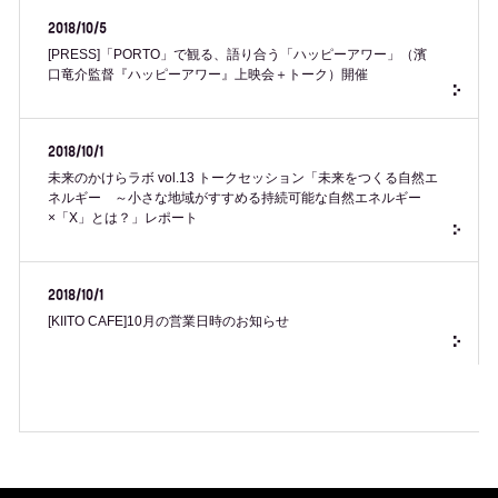
2018/10/5
[PRESS]「PORTO」で観る、語り合う「ハッピーアワー」（濱
口竜介監督『ハッピーアワー』上映会＋トーク）開催
2018/10/1
未来のかけらラボ vol.13 トークセッション「未来をつくる自然エ
ネルギー ～小さな地域がすすめる持続可能な自然エネルギー
×「X」とは？」レポート
2018/10/1
[KIITO CAFE]10月の営業日時のお知らせ