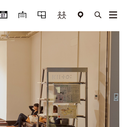
AUG
07