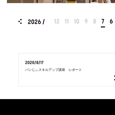
12
11
10
9
8
7
6
2026 /
2020/8/17
パンじぃスキルアップ講座 レポート