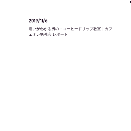
2019/11/6
違いがわかる男の・コーヒードリップ教室｜カフ
ェオレ勉強会 レポート
2019/11/2
「LIFE IS CREATIVE展 2019」神戸から新しい風
～ともに創る新しい大人社会～ レポート
2019/10/1
TRANS-KOBE×KIITO連携企画 「パンじぃのパン
屋さん」 レポート