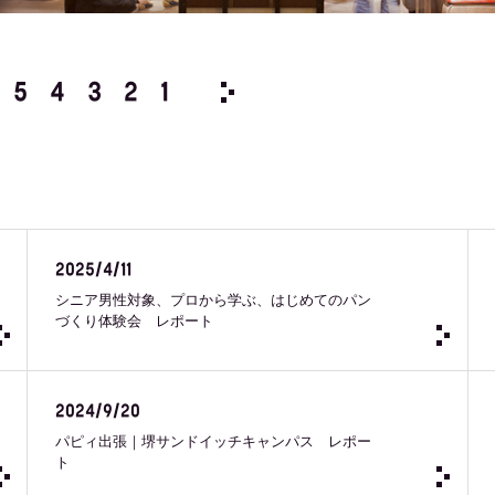
5
4
3
2
1
2025 /
12
11
10
9
8
2025/4/11
シニア男性対象、プロから学ぶ、はじめてのパン
づくり体験会 レポート
2024/9/20
パピィ出張｜堺サンドイッチキャンパス レポー
ト