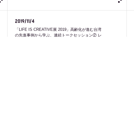
2019/11/4
「LIFE IS CREATIVE展 2019」高齢化が進む台湾
の先進事例から学ぶ、連続トークセッション② レ
ポート
2019/11/1
「LIFE IS CREATIVE展 2019」オープニングレセ
プション レポート
2019/9/20
TRANS-KOBE×KIITO連携企画 「男・本気のパン
教室 」新開地編5日目 レポート