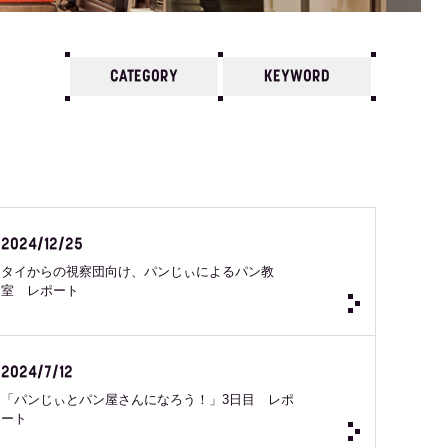
CATEGORY
KEYWORD
7
6
5
4
3
2
1
2024 /
12
11
10
2024/12/25
タイからの視察団向け、パンじぃによるパン教
室 レポート
2024/7/12
「パンじぃとパン屋さんになろう！」3日目 レポ
ート