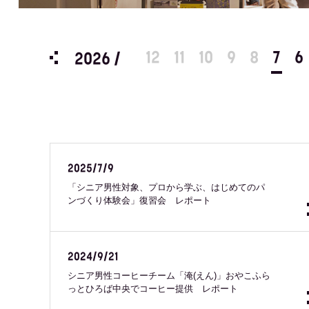
12
11
10
9
8
7
6
2026 /
2025/7/9
「シニア男性対象、プロから学ぶ、はじめてのパ
ンづくり体験会」復習会 レポート
2024/9/21
シニア男性コーヒーチーム「淹(えん)」おやこふら
っとひろば中央でコーヒー提供 レポート