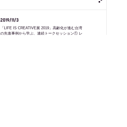
2019/11/3
「LIFE IS CREATIVE展 2019」高齢化が進む台湾
の先進事例から学ぶ、連続トークセッション① レ
ポート
2019/10/8
「西宮浜あめかぜてんき絵本カフェ」コーヒーチ
ーム出店レポート
2019/9/16
TRANS-KOBE×KIITO連携企画 「男・本気のパン
教室 」新開地編4日目 レポート