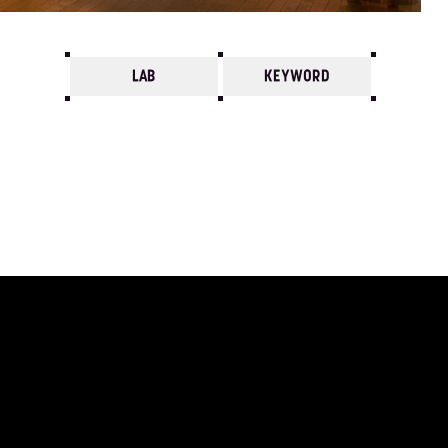
LAB
KEYWORD
7
6
5
4
3
2
1
1978/
12
11
10