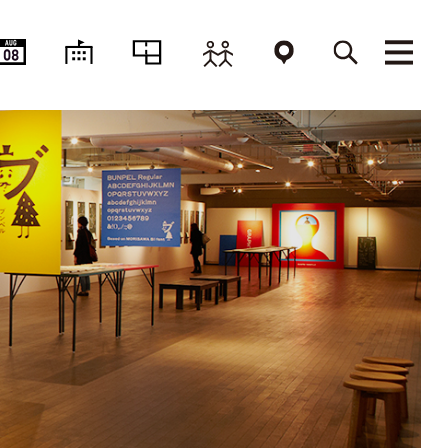
AUG
08