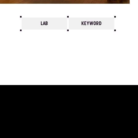
LAB
KEYWORD
7
6
5
4
3
2
1
2010/
12
11
10