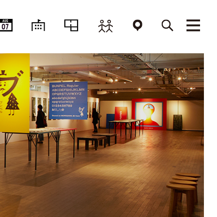
AUG
07