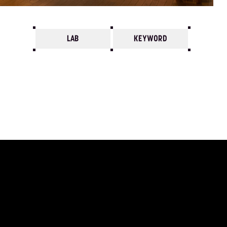
LAB
KEYWORD
7
6
5
4
3
2
1
1980/
12
11
10