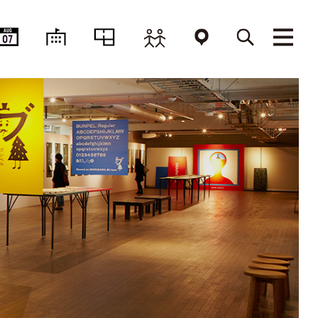
AUG
07