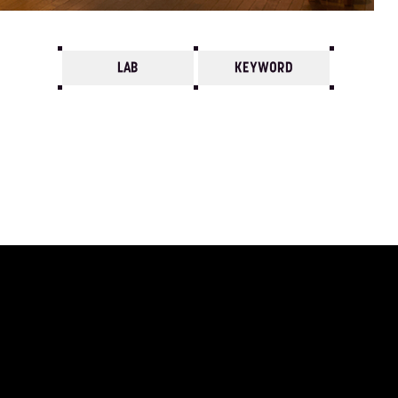
LAB
KEYWORD
7
6
5
4
3
2
1
2012/
12
11
10