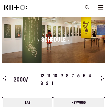
SCHEDULE
5
4
12
11
10
9
8
7
6
5
4
199
2000/
3
2
1
LAB
KEYWORD