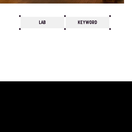
LAB
KEYWORD
7
6
5
4
3
2
1
1988/
12
11
10