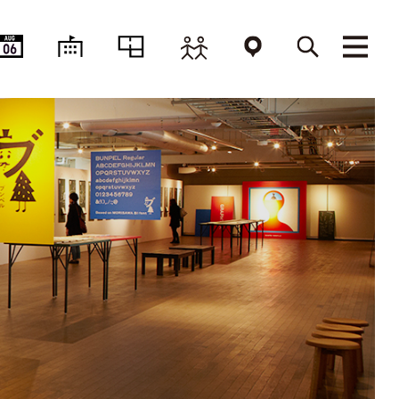
AUG
06