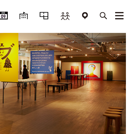
AUG
09