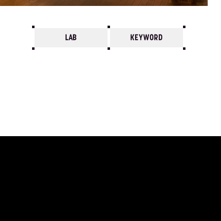
LAB
KEYWORD
7
6
5
4
3
2
1
1980/
12
11
10