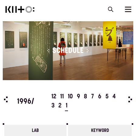
SCHEDULE
5
4
12
11
10
9
8
7
6
5
4
199
1996/
3
2
1
LAB
KEYWORD