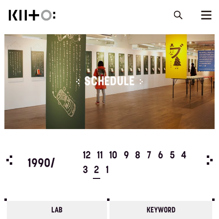
SCHEDULE
5
4
12
11
10
9
8
7
6
5
4
198
1990/
3
2
1
LAB
KEYWORD