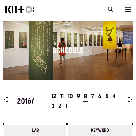
SCHEDULE
5
4
12
11
10
9
8
7
6
5
4
201
2016/
3
2
1
LAB
KEYWORD