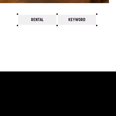
RENTAL
KEYWORD
7
6
5
4
3
2
1
2026/
12
11
10