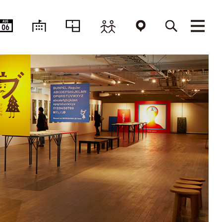
AUG
06