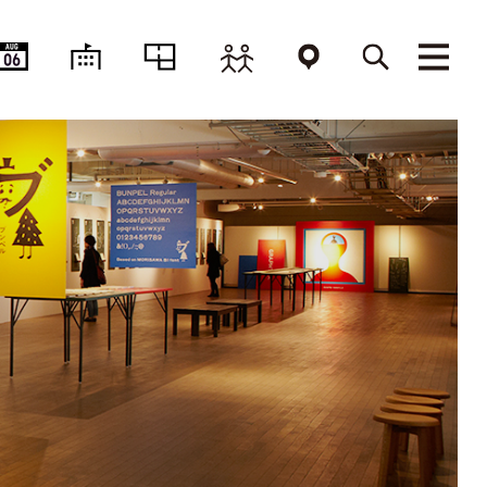
AUG
06