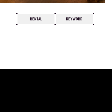
RENTAL
KEYWORD
7
6
5
4
3
2
1
2007/
12
11
10