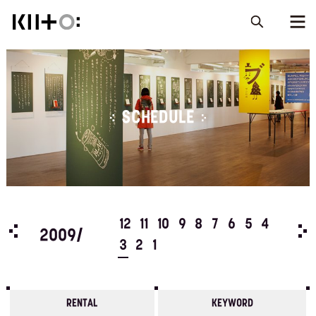
SCHEDULE
5
4
12
11
10
9
8
7
6
5
4
200
2009/
3
2
1
RENTAL
KEYWORD