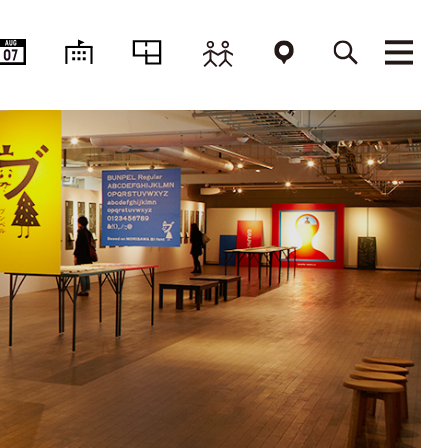
AUG
07