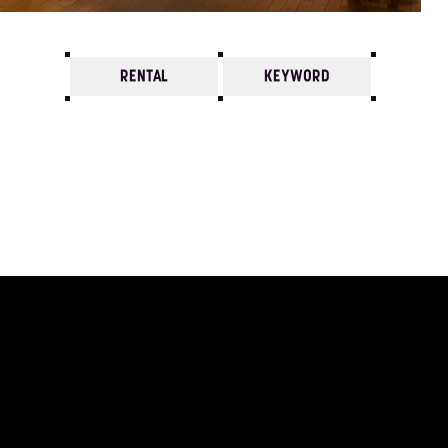
RENTAL
KEYWORD
7
6
5
4
3
2
1
2025/
12
11
10