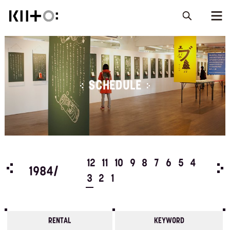
SCHEDULE
5
4
12
11
10
9
8
7
6
5
4
198
1984/
3
2
1
RENTAL
KEYWORD