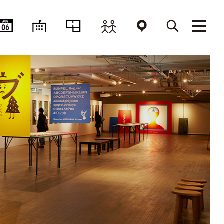
AUG
06