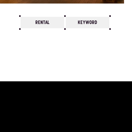
RENTAL
KEYWORD
7
6
5
4
3
2
1
1979/
12
11
10