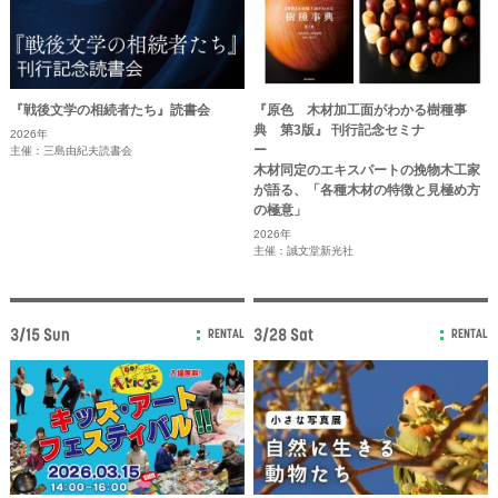
『戦後文学の相続者たち』読書会
『原色 木材加工面がわかる樹種事
典 第3版』 刊行記念セミナ
2026年
主催：三島由紀夫読書会
木材同定のエキスパートの挽物木工家
が語る、「各種木材の特徴と見極め方
の極意」
2026年
主催：誠文堂新光社
3/15 Sun
3/28 Sat
RENTAL
RENTAL