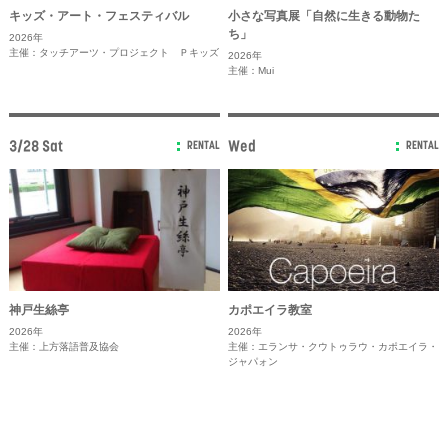
キッズ・アート・フェスティバル
小さな写真展「自然に生きる動物た
ち」
2026年
主催：タッチアーツ・プロジェクト Ｐキッズ
2026年
主催：Mui
3/28 Sat
Wed
RENTAL
RENTAL
神戸生絲亭
カポエイラ教室
2026年
2026年
主催：上方落語普及協会
主催：エランサ・クウトゥラウ・カポエイラ・
ジャパォン