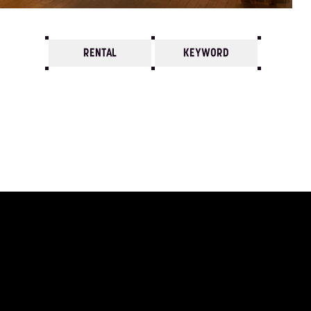
RENTAL
KEYWORD
7
6
5
4
3
2
1
1972/
12
11
10