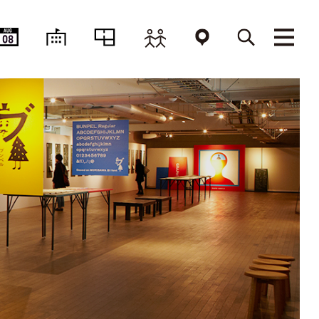
AUG
08