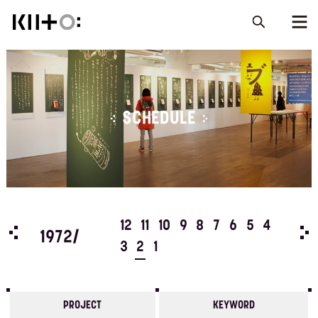
SCHEDULE
5
4
12
11
10
9
8
7
6
5
4
197
1972/
3
2
1
PROJECT
KEYWORD