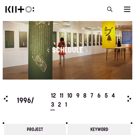
SCHEDULE
5
4
12
11
10
9
8
7
6
5
4
199
1996/
3
2
1
PROJECT
KEYWORD