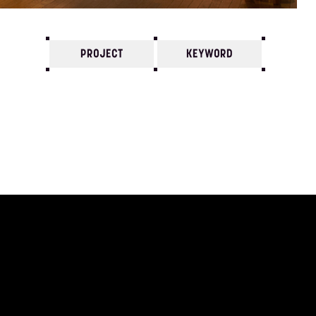
PROJECT
KEYWORD
7
6
5
4
3
2
1
2006/
12
11
10