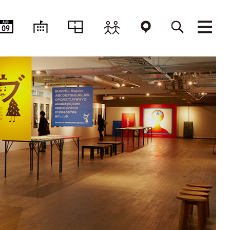
AUG
09