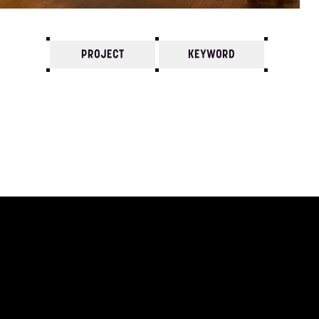
PROJECT
KEYWORD
7
6
5
4
3
2
1
1975/
12
11
10