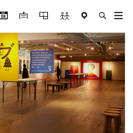
AUG
08