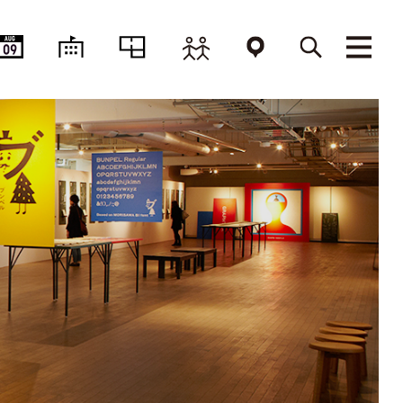
AUG
09