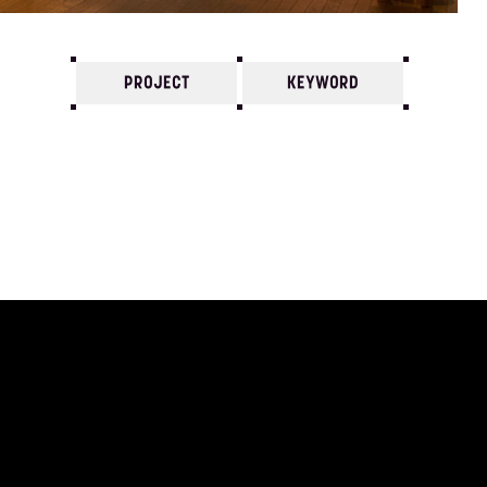
PROJECT
KEYWORD
7
6
5
4
3
2
1
1981/
12
11
10