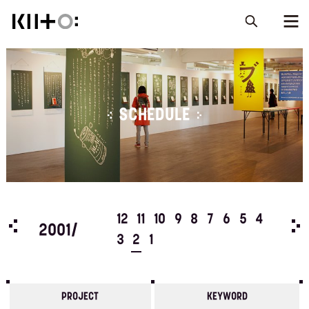
SCHEDULE
5
4
12
11
10
9
8
7
6
5
4
200
2001/
3
2
1
PROJECT
KEYWORD