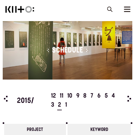
SCHEDULE
5
4
12
11
10
9
8
7
6
5
4
201
2015/
3
2
1
PROJECT
KEYWORD