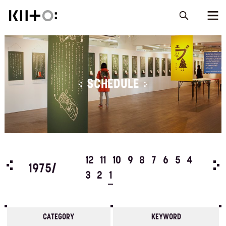
SCHEDULE
5
4
12
11
10
9
8
7
6
5
4
197
1975/
3
2
1
CATEGORY
KEYWORD