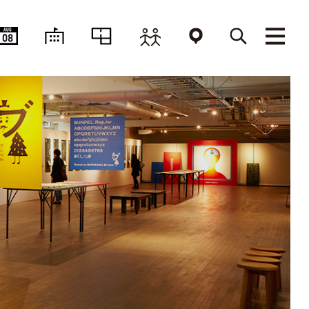
AUG
08