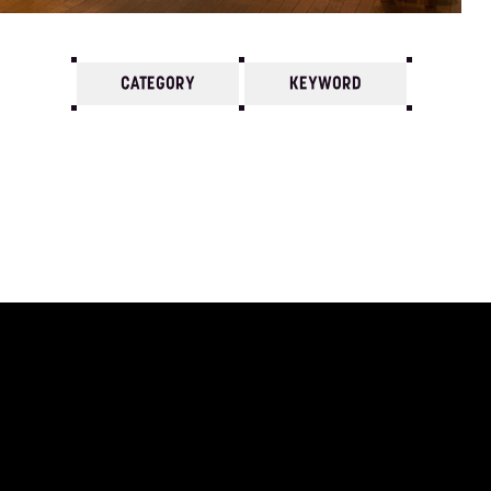
CATEGORY
KEYWORD
7
6
5
4
3
2
1
2014/
12
11
10